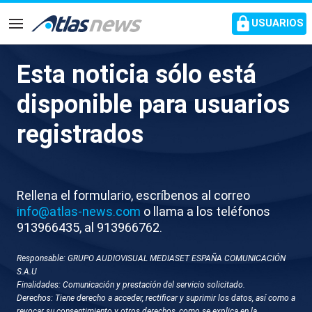
common.go-to-content
USUARIOS
Navegación
Esta noticia sólo está
X047-EDI MADRID CONGRESO
disponible para usuarios
FISCAL GENERAL
registrados
Rellena el formulario, escríbenos al correo
info@atlas-news.com
o llama a los teléfonos
913966435, al 913966762.
Responsable: GRUPO AUDIOVISUAL MEDIASET ESPAÑA COMUNICACIÓN
GUARDAR
DESCARGAR
S.A.U
Finalidades: Comunicación y prestación del servicio solicitado.
Derechos: Tiene derecho a acceder, rectificar y suprimir los datos, así como a
26 de noviembre 2025 - 15:20
revocar su consentimiento y otros derechos, como se explica en la