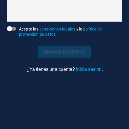
DESCRIPCIÓN DE IMÁGENES
1. TOTALES DE XABIER ITURROIZ GARMENDIA,
ZAPATERO TRADICIONAL.
Acepta las
condiciones legales
y la
política de
protección de datos.
Atlas News
Compactado
ENVIAR MENSAJE
Editados 8 al día
1m 42s
Locutado
¿Ya tienes una cuenta?
Inicia sesión
.
TEMAS RELACIONADOS
NAVARRA
ZAPATEROS
PROFESIONES
TRADICIONES