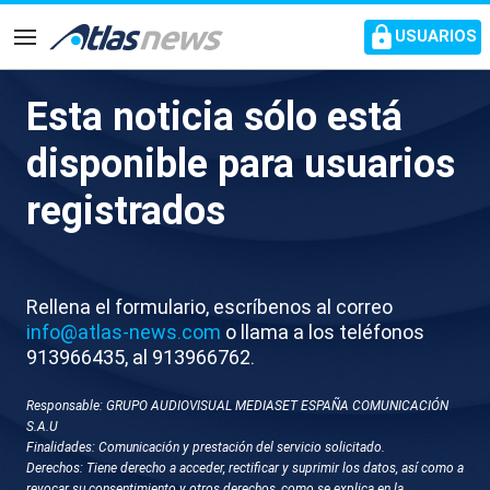
common.go-to-content
USUARIOS
Navegación
Esta noticia sólo está
M003-EDI-NAVARRA
disponible para usuarios
ZAPATERO TRADICIONAL
registrados
Rellena el formulario, escríbenos al correo
info@atlas-news.com
o llama a los teléfonos
913966435, al 913966762.
Responsable: GRUPO AUDIOVISUAL MEDIASET ESPAÑA COMUNICACIÓN
GUARDAR
DESCARGAR
S.A.U
Finalidades: Comunicación y prestación del servicio solicitado.
Derechos: Tiene derecho a acceder, rectificar y suprimir los datos, así como a
09 de diciembre 2025 - 08:46
revocar su consentimiento y otros derechos, como se explica en la