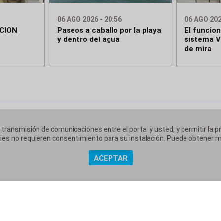
06 AGO 2026 - 20:56
06 AGO 202
CION
Paseos a caballo por la playa
El funcio
E
y dentro del agua
sistema V
de mira
a transmisión de comunicaciones entre el portal y usted, y permitir la p
ookies no requieren consentimiento para su instalación. Puede obtener
ACEPTAR
 corporativa
Aviso Legal
Política de Privacidad
Políti
|
|
|
Copyright @ Grupo Audiovisual Mediaset España Comunicación, S.A.U