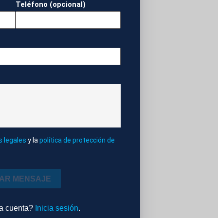
Teléfono (opcional)
MADRID.
DRID.
s legales
y la
política de protección de
IAR MENSAJE
OX.
na cuenta?
Inicia sesión
.