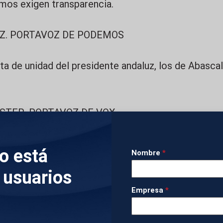
mos exigen transparencia.
Z. PORTAVOZ DE PODEMOS
ta de unidad del presidente andaluz, los de Abasca
STER. PORTAVOZ DE VOX
inutos de silencio que han recorrido las instituci
lo está
Nombre
*
ongreso de los Diputados a los parlamentos auton
 usuarios
Empresa
*
IMÁGENES