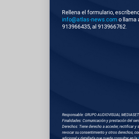
1. RECURSOS DEL 
Rellena el formulario, escríben
info@atlas-news.com
o llama 
2. RECURSOS DEL 
913966435, al 913966762.
3. RECURSOS DE 
5. TOTAL DE MIGU
6. RECURSOS DE 
7. TOTAL DE PAB
Responsable: GRUPO AUDIOVISUAL MEDIASE
Finalidades: Comunicación y prestación del serv
8. RECURSOS Y T
Derechos: Tiene derecho a acceder, rectificar y 
revocar su consentimiento y otros derechos, co
adicional y detallada que puede consultar en la