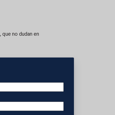
l, que no dudan en
ones por toda
ómicos y