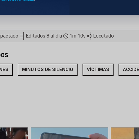
LOS MINUTOS DE SILENCIO EN EL CONGRESO, P
AYUNTAMIENTOS.
pactado
Editados 8 al día
1m 10s
Locutado
DOS
ONES
MINUTOS DE SILENCIO
VÍCTIMAS
ACCID