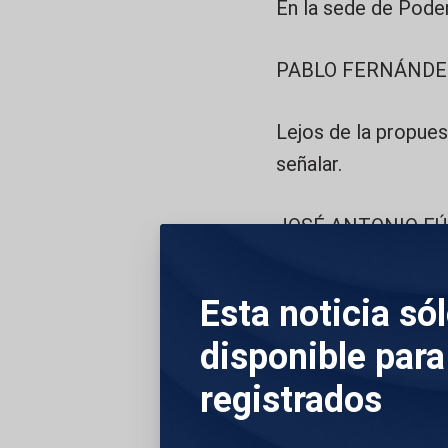
En la sede de Pode
PABLO FERNÁNDE
Lejos de la propues
señalar.
JOSÉ ANTONIO FÚ
Desolación en los m
Esta noticia só
España, desde el C
disponible para
ayuntamientos.
registrados
DESCRIPCIÓN DE 