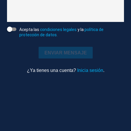
TOTAL VERÓNICA MARTÍNEZ, SUMAR
Entre la afonía y la advertencia.
Acepta las
condiciones legales
y la
política de
protección de datos.
TOTAL ENRIQUE SANTIAGO, SUMAR
Sumar exige al PSOE que investigue más a fondo
ENVIAR MENSAJE
en el partido pero son firmes en dar estabilidad al
Gobierno.
¿Ya tienes una cuenta?
Inicia sesión
.
Para Podemos ya está acreditado que es un
problema estructural de partido.
TOTAL IONE BELARRA, PODEMOS
La pregunta del día.