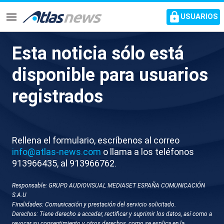
common.go-to-content
USUARIOS
Navegación
Esta noticia sólo está
J049-EDI VARIOS
disponible para usuarios
REACCIONES DETENCION
registrados
LEIRE
Rellena el formulario, escríbenos al correo
info@atlas-news.com
o llama a los teléfonos
913966435, al 913966762.
Responsable: GRUPO AUDIOVISUAL MEDIASET ESPAÑA COMUNICACIÓN
S.A.U
Finalidades: Comunicación y prestación del servicio solicitado.
GUARDAR
DESCARGAR
Derechos: Tiene derecho a acceder, rectificar y suprimir los datos, así como a
revocar su consentimiento y otros derechos, como se explica en la