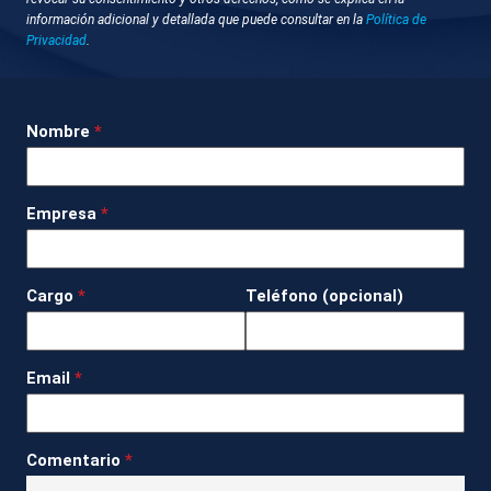
información adicional y detallada que puede consultar en la
Política de
11 de diciembre 2025 - 16:37
Privacidad
.
Madrid
Leire Díez.
Nombre
*
TOTAL ALFONSO RODRÍGUEZ, VICEPRESIDENTE
CONGRESO
Empresa
*
Desconocida para el vicepresidente socialista del
Congreso.
Cargo
*
Teléfono (opcional)
TOTAL ÁNGEL VÍCTOR TORRES, MINISTRO
POLÍTICA TERRITORIAL
Email
*
Ha quedado retenida en preguntas al aire a un
ministro. Difícil pregunta también para su socio de
Comentario
*
Gobierno.