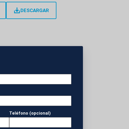
DESCARGAR
io en Retortillo,
o Nacional indica
e su extracción sea
la ley del cambio
re los que está el
l centro del debate.
nero para explotar
Teléfono (opcional)