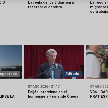
CIO
La regla de los 8 días para
La regula
resetear el cerebro
migrantes
de trabaj
mpactado
Editado
07 AGO 2026 - 21:17
07 AGO 202
Feijóo interviene en el
V061-BA
IPSE LA
homenaje a Fernando Ónega
PRAT ESP