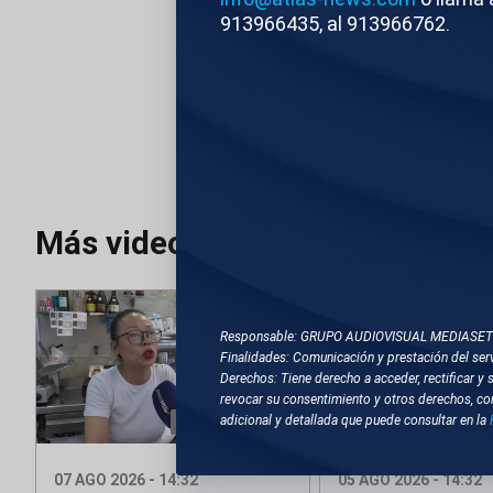
913966435, al 913966762.
Atlas
Compacta
TEMAS RELACIONA
SALAMANCA
IN
Más videos
Responsable: GRUPO AUDIOVISUAL MEDIASE
Finalidades: Comunicación y prestación del serv
Derechos: Tiene derecho a acceder, rectificar y 
revocar su consentimiento y otros derechos, co
Compactado
Co
adicional y detallada que puede consultar en la
07 AGO 2026 - 14:32
05 AGO 2026 - 14:32