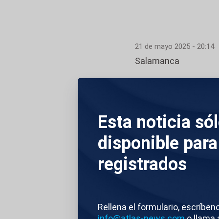
21 de mayo 2025 - 20:14
Salamanca
El Partido Popular 
Salamanca, pero ¿ha
presencia de uranio
Esta noticia só
viable en todos los
disponible para
climático de 2021 p
registrados
uranio. Pero hay un
Hay una empresa aus
uranio en esa zona
Rellena el formulario, escríben
info@atlas-news.com
o llama 