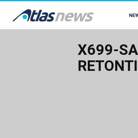
common.go-to-content
NE
X699-S
RETONTI