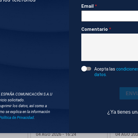
Email
*
do
Economía
2m 57s
Ambiente
DOS
Comentario
*
STITUTO GEOLÓGICO NACIONAL
MINAS
RETONTIL
Acepta las
condicione
datos.
ENV
T ESPAÑA COMUNICACIÓN S.A.U
icio solicitado.
suprimir los datos, así como a
¿Ya tienes u
mo se explica en la información
mpactado
Editado
Política de Privacidad
.
04 AGO 2026 - 16:24
04 AGO 202