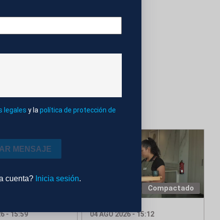
LO
s legales
y la
política de protección de
IAR MENSAJE
na cuenta?
Inicia sesión
.
Editado
Compactado
6 - 15:59
04 AGO 2026 - 15:12