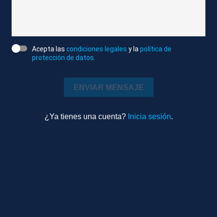
TOTALES ÓSCAR ORDEIG, CONSELLER DE
AGRICULTURA
Atlas News
Acepta las
condiciones legales
y la
política de
Compactado
protección de datos.
Economía
8m 15s
ENVIAR MENSAJE
Ambiente
TEMAS RELACIONADOS
¿Ya tienes una cuenta?
Inicia sesión
.
BARCELONA
ÓSCAR ORDEIG I MOLIST
ALICIA ROMERO
PESTE PORCINA
Más videos