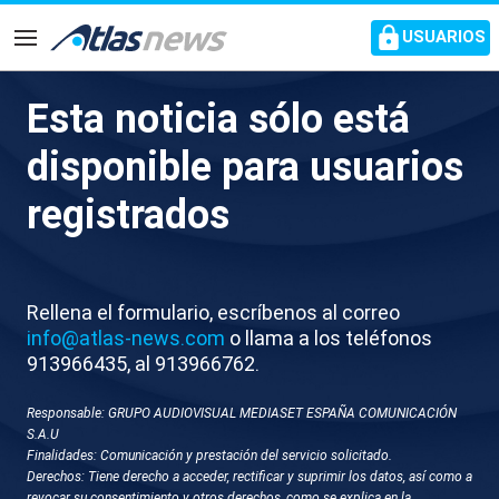
common.go-to-content
USUARIOS
Navegación
Esta noticia sólo está
X049-BARCELONA REUNION
disponible para usuarios
CONSELLERS PESTE PORCINA
registrados
Rellena el formulario, escríbenos al correo
info@atlas-news.com
o llama a los teléfonos
913966435, al 913966762.
Responsable: GRUPO AUDIOVISUAL MEDIASET ESPAÑA COMUNICACIÓN
GUARDAR
DESCARGAR
S.A.U
Finalidades: Comunicación y prestación del servicio solicitado.
Derechos: Tiene derecho a acceder, rectificar y suprimir los datos, así como a
03 de diciembre 2025 - 15:53
revocar su consentimiento y otros derechos, como se explica en la