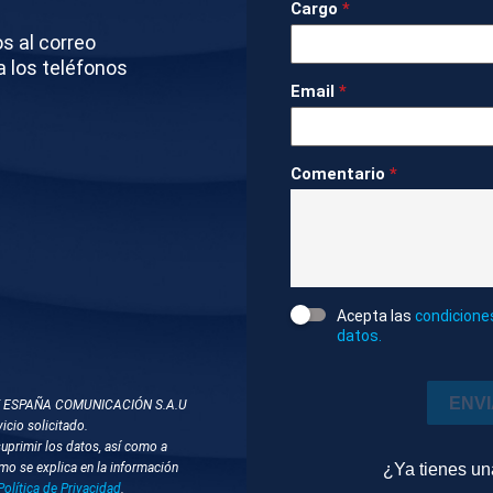
Cargo
*
LOS COCHES SALIENDO DEL BARCO Y LLEGANDO
os al correo
FERROL
a los teléfonos
Email
*
pactado
Economía
1m 43s
Ambiente
Comentario
*
DOS
CHINOS
PUERTO
COCHES ELÉCTRICOS
Acepta las
condicione
datos.
ENV
T ESPAÑA COMUNICACIÓN S.A.U
icio solicitado.
suprimir los datos, así como a
¿Ya tienes u
mo se explica en la información
Política de Privacidad
.