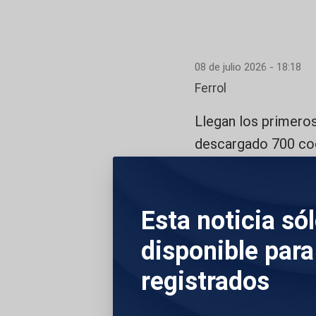
08 de julio 2026 - 18:18
Ferrol
Llegan los primeros
descargado 700 coch
construirá en 2027
eléctricos en Europ
Esta noticia só
DESCRIPCIÓN DE 
disponible para
RECURSOS DEL
registrados
PRUEBA DE DE