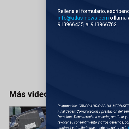
RECURSOS DE 
Rellena el formulario, escríben
EXTERIOR DE 
info@atlas-news.com
o llama 
913966435, al 913966762.
Atlas News
Com
TEMAS RELACIONA
FERROL (A CORUÑA)
Más videos
Responsable: GRUPO AUDIOVISUAL MEDIASE
Finalidades: Comunicación y prestación del serv
Derechos: Tiene derecho a acceder, rectificar y 
revocar su consentimiento y otros derechos, co
adicional y detallada que puede consultar en la