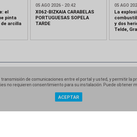
05 AGO 2026 - 20:42
05 AGO 202
: el
X062-BIZKAIA CARABELAS
La explos
ue pinta
PORTUGUESAS SOPELA
combustib
de arcilla
TARDE
y dos her
Telde, Gr
a transmisión de comunicaciones entre el portal y usted, y permitir la p
ookies no requieren consentimiento para su instalación. Puede obtener
ACEPTAR
 corporativa
Aviso Legal
Política de Privacidad
Políti
|
|
|
Copyright @ Grupo Audiovisual Mediaset España Comunicación, S.A.U