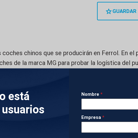
GUARDAR
 coches chinos que se producirán en Ferrol. En el 
es de la marca MG para probar la logística del pu
, promete 2.300 empleos y será la primera de la m
a.
lo está
Nombre
*
IMÁGENES
 usuarios
Empresa
*
 BARCO ANJI FOREVER MIENTRAS REALIZAN L
SCARGA DE COCHES CHINOS