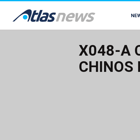
common.go-to-content
NE
X048-A
CHINOS 