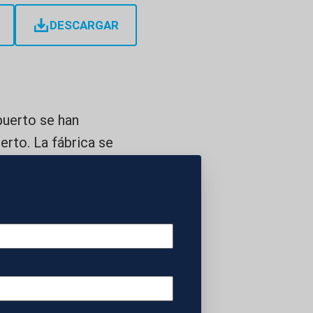
DESCARGAR
puerto se han
erto. La fábrica se
arca de coches
A PRIMERA