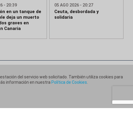
6 - 20:39
05 AGO 2026 - 20:27
ión en un tanque de
Ceuta, desbordada y
le deja un muerto
solidaria
idos graves en
an Canaria
restación del servicio web solicitado. También utiliza cookies para
 más información en nuestra
Política de Cookies
.
ca de Cookies