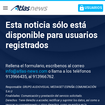
common.go-to-content
USUARIOS
Navegación
Esta noticia sólo está
X029-VALLADOLID
disponible para usuarios
TRACTORADA
registrados
Rellena el formulario, escríbenos al correo
info@atlas-news.com
o llama a los teléfonos
913966435, al 913966762.
Responsable: GRUPO AUDIOVISUAL MEDIASET ESPAÑA COMUNICACIÓN
GUARDAR
DESCARGAR
S.A.U
Finalidades: Comunicación y prestación del servicio solicitado.
Derechos: Tiene derecho a acceder, rectificar y suprimir los datos, así como a
20 de mayo 2026 - 15:03
revocar su consentimiento y otros derechos, como se explica en la