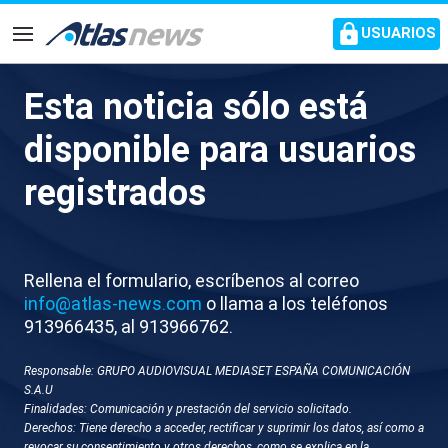
common.go-to-content
USUARIOS
Navegación
Esta noticia sólo está
V051-BARCELONA RP PTE
disponible para usuarios
SABADELL
registrados
Rellena el formulario, escríbenos al correo
info@atlas-news.com
o llama a los teléfonos
913966435, al 913966762.
Responsable: GRUPO AUDIOVISUAL MEDIASET ESPAÑA COMUNICACIÓN
GUARDAR
DESCARGAR
S.A.U
Finalidades: Comunicación y prestación del servicio solicitado.
Derechos: Tiene derecho a acceder, rectificar y suprimir los datos, así como a
17 de octubre 2025 - 16:48
revocar su consentimiento y otros derechos, como se explica en la