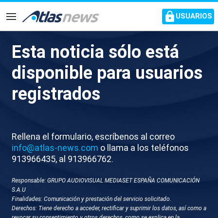
common.go-to-content
USUARIOS
Navegación
Esta noticia sólo está
S619-BARCELONA
disponible para usuarios
PROTESTAS AMPLIACION
registrados
PRAT
Rellena el formulario, escríbenos al correo
info@atlas-news.com
o llama a los teléfonos
913966435, al 913966762.
Responsable: GRUPO AUDIOVISUAL MEDIASET ESPAÑA COMUNICACIÓN
S.A.U
Finalidades: Comunicación y prestación del servicio solicitado.
GUARDAR
DESCARGAR
Derechos: Tiene derecho a acceder, rectificar y suprimir los datos, así como a
revocar su consentimiento y otros derechos, como se explica en la