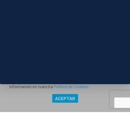
BROMO
Este portal web utiliza cookies técnicas propias para
posibilitar la transmisión de comunicaciones entre el portal
Información corporativa
y usted, y permitir la prestación del servicio web solicitado.
Aviso Legal
También utiliza cookies para obtener estadísticas del
tráfico del sitio web. Estos tipos de cookies no requieren
Política de Privacidad
consentimiento para su instalación. Puede obtener más
información en nuestra
Política de Cookies
.
Política de Cookies
ACEPTAR
Copyright @ Grupo Audiovisual Mediaset España Comunicación,
S.A.U