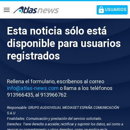
common.go-to-content
USUARIOS
Navegación
Esta noticia sólo está
Cuerpo avanza que España
disponible para usuarios
cumplió con las reglas
registrados
fiscales europeas en 2025
El Ministerio de Economía presentará este martes
Rellena el formulario, escríbenos al correo
el informe para Bruselas, certificando el
info@atlas-news.com
o llama a los teléfonos
cumplimiento de las reglas fiscales, aunque
913966435, al 913966762.
pospone la actualización de las previsiones de
crecimiento
Responsable: GRUPO AUDIOVISUAL MEDIASET ESPAÑA COMUNICACIÓN
S.A.U
Finalidades: Comunicación y prestación del servicio solicitado.
Derechos: Tiene derecho a acceder, rectificar y suprimir los datos, así como a
revocar su consentimiento y otros derechos, como se explica en la