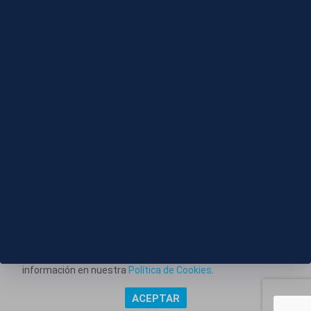
Editado
09 AGO 2026 - 12:50
Los mejores clavadistas del mundo compiten en
una cascada de infarto en Bosnia Herzegovina
Este portal web utiliza cookies técnicas propias para
posibilitar la transmisión de comunicaciones entre el portal
Información corporativa
y usted, y permitir la prestación del servicio web solicitado.
También utiliza cookies para obtener estadísticas del
Aviso Legal
tráfico del sitio web. Estos tipos de cookies no requieren
Política de Privacidad
consentimiento para su instalación. Puede obtener más
información en nuestra
Política de Cookies
.
Política de Cookies
ACEPTAR