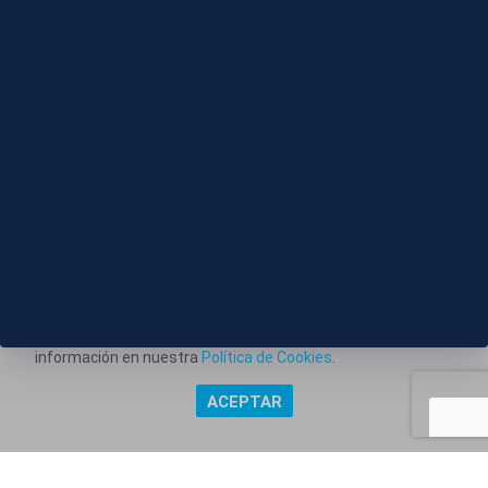
07 AGO 2026 - 16:46
El Real Madrid se prepara para su partido contra el
Ferencvaros
Este portal web utiliza cookies técnicas propias para
posibilitar la transmisión de comunicaciones entre el portal
Información corporativa
y usted, y permitir la prestación del servicio web solicitado.
También utiliza cookies para obtener estadísticas del
Aviso Legal
tráfico del sitio web. Estos tipos de cookies no requieren
Política de Privacidad
consentimiento para su instalación. Puede obtener más
información en nuestra
Política de Cookies
.
Política de Cookies
ACEPTAR
Copyright @ Grupo Audiovisual Mediaset España Comunicación,
S.A.U