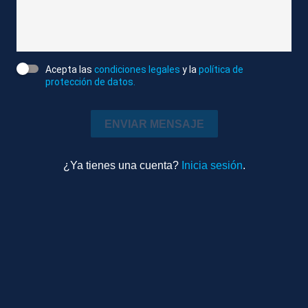
5 años de cárcel. Si además se confirman las
sospechas de haber introducido las joyas en el país
de forma ilegal, tendría, incluso, consecuencias
Acepta las
condiciones legales
y la
política de
penales.
protección de datos.
Atlas News
ENVIAR MENSAJE
Editado
Economía
0m 58s
¿Ya tienes una cuenta?
Inicia sesión
.
Locutado
TEMAS RELACIONADOS
MADRID
JOYAS
JOSÉ LUIS RODRÍGUEZ ZAPATERO
TASACIÓN