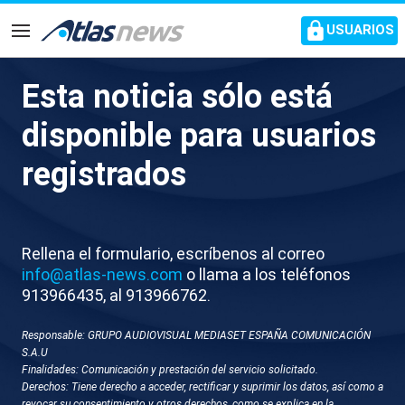
common.go-to-content
USUARIOS
Navegación
Esta noticia sólo está
Las consecuencias fiscales de
disponible para usuarios
las joyas de Zapatero
registrados
Si el fraude supera los 120.000 euros habría un
delito fiscal
Rellena el formulario, escríbenos al correo
info@atlas-news.com
o llama a los teléfonos
913966435, al 913966762.
Responsable: GRUPO AUDIOVISUAL MEDIASET ESPAÑA COMUNICACIÓN
S.A.U
Finalidades: Comunicación y prestación del servicio solicitado.
Derechos: Tiene derecho a acceder, rectificar y suprimir los datos, así como a
revocar su consentimiento y otros derechos, como se explica en la