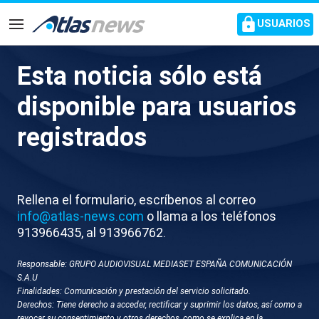
common.go-to-content
USUARIOS
Navegación
Esta noticia sólo está
La Comisión Europea abre un
disponible para usuarios
expediente a España por
registrados
sancionar a compañías por el
cobro del equipaje de mano en
los aviones
Rellena el formulario, escríbenos al correo
info@atlas-news.com
o llama a los teléfonos
913966435, al 913966762.
La medida es la respuesta de la Comisión a la
multa de 179 millones a las low cost
Responsable: GRUPO AUDIOVISUAL MEDIASET ESPAÑA COMUNICACIÓN
S.A.U
Finalidades: Comunicación y prestación del servicio solicitado.
Derechos: Tiene derecho a acceder, rectificar y suprimir los datos, así como a
revocar su consentimiento y otros derechos, como se explica en la