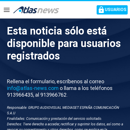
common.go-to-content
USUARIOS
Navegación
Esta noticia sólo está
X047-BARCELONA CENA DEL
disponible para usuarios
FC BARCELONA
registrados
Rellena el formulario, escríbenos al correo
info@atlas-news.com
o llama a los teléfonos
913966435, al 913966762.
Responsable: GRUPO AUDIOVISUAL MEDIASET ESPAÑA COMUNICACIÓN
GUARDAR
DESCARGAR
S.A.U
Finalidades: Comunicación y prestación del servicio solicitado.
Derechos: Tiene derecho a acceder, rectificar y suprimir los datos, así como a
20 de mayo 2026 - 21:06
revocar su consentimiento y otros derechos, como se explica en la