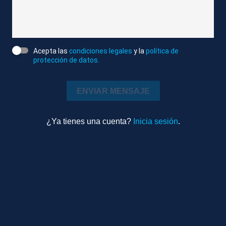
Compactado
Deportes
9m 23s
Ambiente
Acepta las
condiciones legales
y la
política de
protección de datos.
TEMAS RELACIONADOS
BARCELONA
CENAS
FIESTAS
ENVIAR MENSAJE
JOAN LAPORTA
FC BARCELONA
LIGA
¿Ya tienes una cuenta?
Inicia sesión
.
SUPERCOPA DE ESPAÑA
Más videos