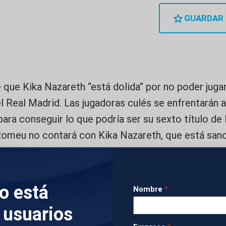
GUARDAR
 que Kika Nazareth “está dolida” por no poder jugar 
 Real Madrid. Las jugadoras culés se enfrentarán a
para conseguir lo que podría ser su sexto título de
Romeu no contará con Kika Nazareth, que está sanc
 sigue lesionada. En la rueda de prensa, la capitan
 los títulos son especiales” y cuenta que se quiere
n su renovación.
lo está
Nombre
*
 usuarios
IMÁGENES