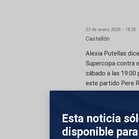
23 de enero 2026 - 18:26
Castellón
Alexia Putellas dice
Supercopa contra el
sábado a las 19:00 
este partido Pere 
Aitana Bonmatí, que
ha dicho que “todos
partido en vez de e
Esta noticia só
disponible para
DESCRIPCIÓN DE 