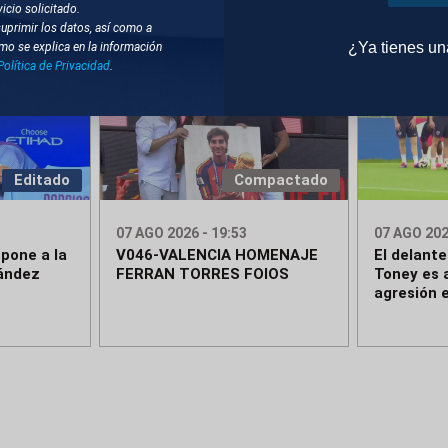
icio solicitado.
suprimir los datos, así como a
¿Ya tienes u
mo se explica en la información
Política de Privacidad
.
Editado
Compactado
07 AGO 2026 - 19:53
07 AGO 202
pone a la
V046-VALENCIA HOMENAJE
El delante
nández
FERRAN TORRES FOIOS
Toney es 
agresión 