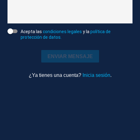
Deportes
1m 26s
Ambiente
Acepta las
condiciones legales
y la
política de
protección de datos.
TEMAS RELACIONADOS
MADRID
REAL MADRID
LIGA
ENVIAR MENSAJE
ENTRENAMIENTOS
VALDEBEBAS
¿Ya tienes una cuenta?
Inicia sesión
.
Más videos