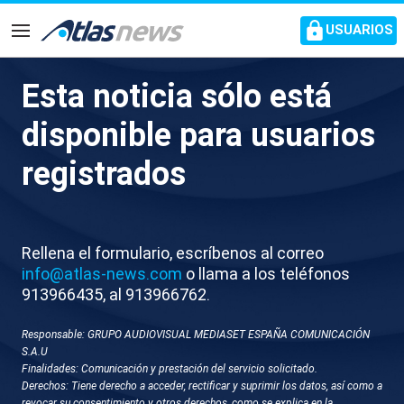
common.go-to-content
USUARIOS
Navegación
Esta noticia sólo está
V031-MADRID
disponible para usuarios
ENTRENAMIENTO REAL
registrados
MADRID
Rellena el formulario, escríbenos al correo
info@atlas-news.com
o llama a los teléfonos
913966435, al 913966762.
Responsable: GRUPO AUDIOVISUAL MEDIASET ESPAÑA COMUNICACIÓN
S.A.U
Finalidades: Comunicación y prestación del servicio solicitado.
GUARDAR
DESCARGAR
Derechos: Tiene derecho a acceder, rectificar y suprimir los datos, así como a
revocar su consentimiento y otros derechos, como se explica en la