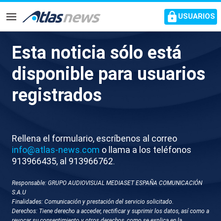
common.go-to-content
USUARIOS
Navegación
Esta noticia sólo está
V028-BARCELONA ENTRENO
disponible para usuarios
FC BARCELONA
registrados
Rellena el formulario, escríbenos al correo
info@atlas-news.com
o llama a los teléfonos
913966435, al 913966762.
Responsable: GRUPO AUDIOVISUAL MEDIASET ESPAÑA COMUNICACIÓN
GUARDAR
DESCARGAR
S.A.U
Finalidades: Comunicación y prestación del servicio solicitado.
Derechos: Tiene derecho a acceder, rectificar y suprimir los datos, así como a
08 de agosto 2025 - 14:29
revocar su consentimiento y otros derechos, como se explica en la