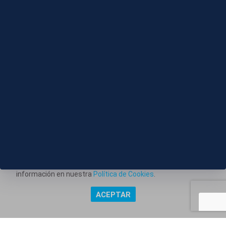
08 AGO 2026 - 18:09
Casi medio millón de turistas visitarán España para
ver el eclipse
Este portal web utiliza cookies técnicas propias para
posibilitar la transmisión de comunicaciones entre el portal
Información corporativa
y usted, y permitir la prestación del servicio web solicitado.
Aviso Legal
También utiliza cookies para obtener estadísticas del
tráfico del sitio web. Estos tipos de cookies no requieren
Política de Privacidad
consentimiento para su instalación. Puede obtener más
información en nuestra
Política de Cookies
.
Política de Cookies
ACEPTAR
Copyright @ Grupo Audiovisual Mediaset España Comunicación,