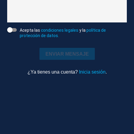
2m 4s
Ambiente
Más videos
Acepta las
condiciones legales
y la
política de
protección de datos.
ENVIAR MENSAJE
¿Ya tienes una cuenta?
Inicia sesión
.
Editado
08 AGO 2026 - 15:10
Cazorla da el pistoletazo de salida a la 88ª edición