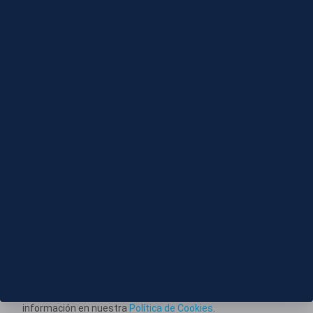
Editado
07 AGO 2026 - 21:17
Feijóo interviene en el homenaje a Fernando Ónega
Este portal web utiliza cookies técnicas propias para
posibilitar la transmisión de comunicaciones entre el portal
Información corporativa
y usted, y permitir la prestación del servicio web solicitado.
También utiliza cookies para obtener estadísticas del
Aviso Legal
tráfico del sitio web. Estos tipos de cookies no requieren
Política de Privacidad
consentimiento para su instalación. Puede obtener más
información en nuestra
Política de Cookies
.