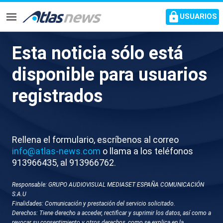
common.go-to-content
USUARIOS
Navegación
Esta noticia sólo está
disponible para usuarios
registrados
Rellena el formulario, escríbenos al correo
info@atlas-news.com
o llama a los teléfonos
913966435, al 913966762.
S060-NAVARRA PAMPLONA
Responsable: GRUPO AUDIOVISUAL MEDIASET ESPAÑA COMUNICACIÓN
S.A.U
RP OSASUNA VS REAL
Finalidades: Comunicación y prestación del servicio solicitado.
Derechos: Tiene derecho a acceder, rectificar y suprimir los datos, así como a
SOCIEDAD
revocar su consentimiento y otros derechos, como se explica en la