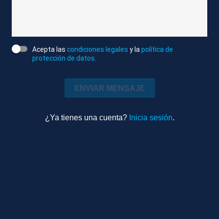
del final con un golazo desde el centro del campo.
Los vascos abren brecha con el descenso mientras
que los navarros ven cómo pueden caer esta
jornada.
Acepta las
condiciones legales
y la
política de
protección de datos.
DESCRIPCIÓN DE IMÁGENES
ENVIAR MENSAJE
1. TOTALES SERGIO FRANCISCO, ENTRENADOR DE
LA REAL SOCIEDAD
¿Ya tienes una cuenta?
Inicia sesión
.
2. TOTALES ALESSIO LISCI, ENTRENADOR DEL
OSASUNA
Atlas News
Compactado
Deportes
13m 47s
Ambiente