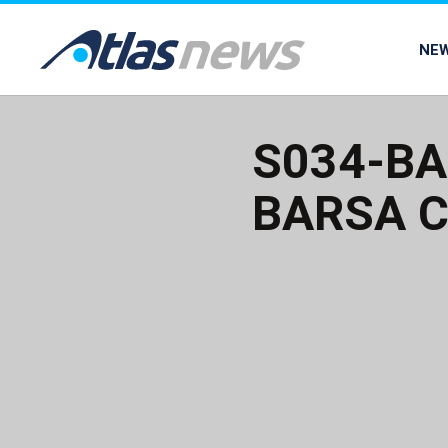
common.go-to-content
NE
S034-B
BARSA C