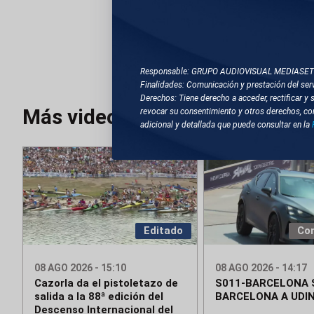
TEMAS RELACIONA
BARCELONA
TE
Responsable: GRUPO AUDIOVISUAL MEDIASE
Finalidades: Comunicación y prestación del serv
Derechos: Tiene derecho a acceder, rectificar y 
Más videos
revocar su consentimiento y otros derechos, co
adicional y detallada que puede consultar en la
Editado
Co
08 AGO 2026 - 15:10
08 AGO 2026 - 14:17
Cazorla da el pistoletazo de
S011-BARCELONA 
salida a la 88ª edición del
BARCELONA A UDI
Descenso Internacional del