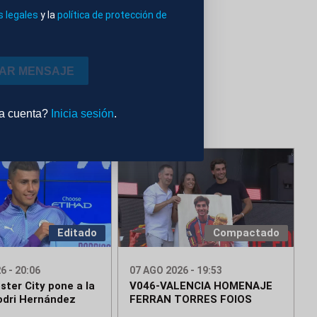
s legales
y la
política de protección de
IAR MENSAJE
na cuenta?
Inicia sesión
.
Editado
Compactado
6 - 20:06
07 AGO 2026 - 19:53
ster City pone a la
V046-VALENCIA HOMENAJE
odri Hernández
FERRAN TORRES FOIOS