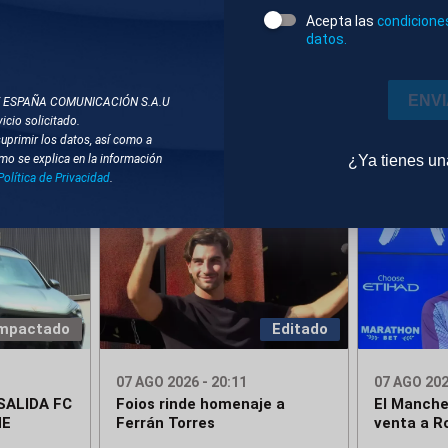
Acepta las
condicione
DOS
datos.
NIS
FÚTBOL
FUTBOLISTAS
FC BARCELONA
ENV
T ESPAÑA COMUNICACIÓN S.A.U
icio solicitado.
suprimir los datos, así como a
¿Ya tienes u
mo se explica en la información
Política de Privacidad
.
mpactado
Editado
07 AGO 2026 - 20:11
07 AGO 202
SALIDA FC
Foios rinde homenaje a
El Manche
NE
Ferrán Torres
venta a R