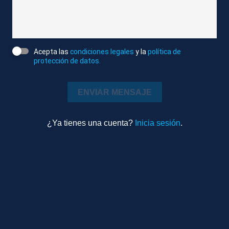
DESCRIPCIÓN DE IMÁGENES
1. RECURSOS DEL ENTRENAMIENTO DE LOS
JUGADORES DEL BETIS A LAS ÓRDENES DE
Acepta las
condiciones legales
y la
política de
PELLEGRINI
protección de datos.
Atlas News
ENVIAR MENSAJE
Compactado
Deportes
4m 23s
¿Ya tienes una cuenta?
Inicia sesión
.
Ambiente
TEMAS RELACIONADOS
SEVILLA
REAL BETIS
ENTRENAMIENTOS
FÚTBOL