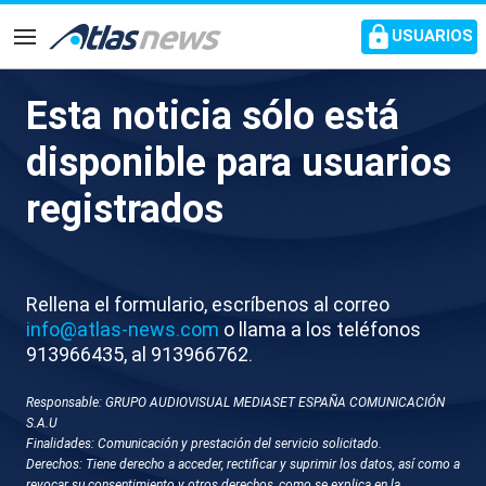
common.go-to-content
USUARIOS
Navegación
Esta noticia sólo está
S018-SEVILLA ENTRENO
disponible para usuarios
BETIS
registrados
Rellena el formulario, escríbenos al correo
info@atlas-news.com
o llama a los teléfonos
913966435, al 913966762.
Responsable: GRUPO AUDIOVISUAL MEDIASET ESPAÑA COMUNICACIÓN
GUARDAR
DESCARGAR
S.A.U
Finalidades: Comunicación y prestación del servicio solicitado.
Derechos: Tiene derecho a acceder, rectificar y suprimir los datos, así como a
13 de diciembre 2025 - 12:29
revocar su consentimiento y otros derechos, como se explica en la