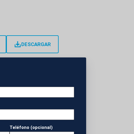
DESCARGAR
en la celebración
 de liga y se ha
llegar al
Teléfono (opcional)
a noche.