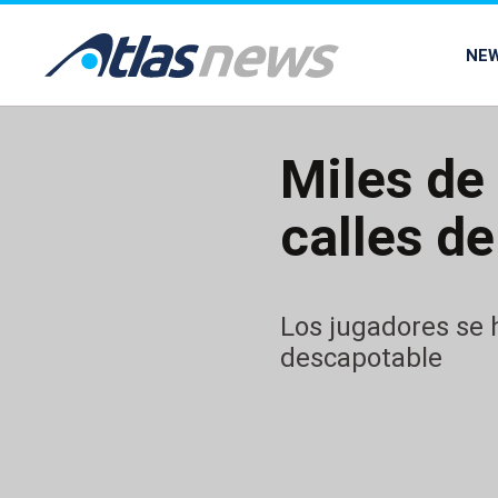
common.go-to-content
NE
Miles de
calles de
Los jugadores se 
descapotable