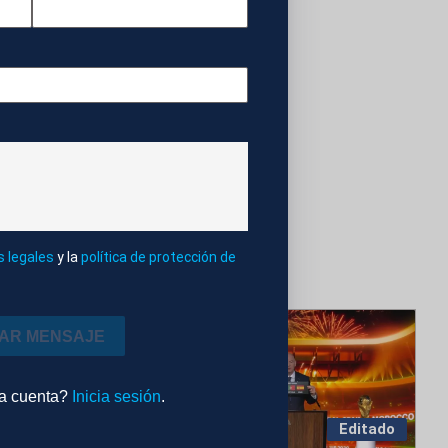
s legales
y la
política de protección de
IAR MENSAJE
na cuenta?
Inicia sesión
.
Editado
Editado