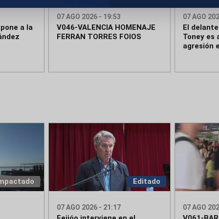
07 AGO 2026 - 19:53
07 AGO 202
pone a la
V046-VALENCIA HOMENAJE
El delante
nández
FERRAN TORRES FOIOS
Toney es 
agresión 
mpactado
Editado
07 AGO 2026 - 21:17
07 AGO 202
Feijóo interviene en el
V061-BA