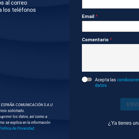
os al correo
a los teléfonos
Email
*
tado
Deportes
1m 6s
Ambiente
Comentario
*
DOS
FÚTBOL
CELEBRACIONES
Acepta las
condicione
datos.
ENV
T ESPAÑA COMUNICACIÓN S.A.U
icio solicitado.
suprimir los datos, así como a
¿Ya tienes u
mo se explica en la información
Política de Privacidad
.
Editado
Compactado