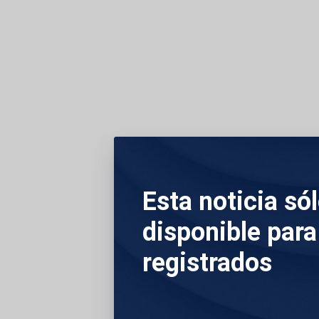
18 de mayo 2026 - 09:51
Milán (Italia)
Esta noticia só
Miles de personas h
del doblete del eq
disponible para
llevado la Coppa Ita
registrados
La rúa serpenteó de
abarrotado Duomo, 