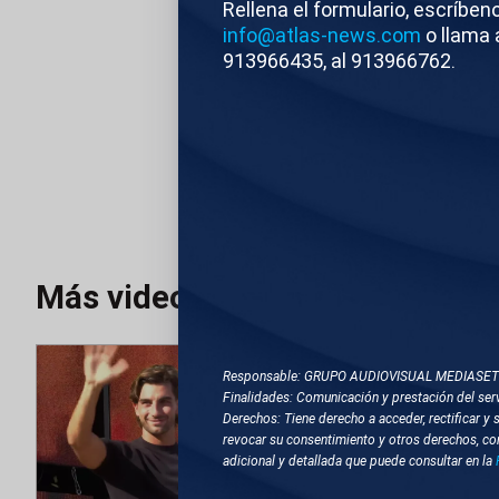
Rellena el formulario, escríben
info@atlas-news.com
o llama 
913966435, al 913966762.
Atlas News
Edi
TEMAS RELACIONA
MILÁN (ITALIA)
Más videos
Responsable: GRUPO AUDIOVISUAL MEDIASE
Finalidades: Comunicación y prestación del serv
Derechos: Tiene derecho a acceder, rectificar y 
revocar su consentimiento y otros derechos, co
adicional y detallada que puede consultar en la
Editado