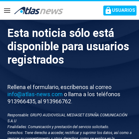
common.go-to-content
USUARIOS
Navegación
Esta noticia sólo está
M039-LONDRES AMBIENTE
disponible para usuarios
COLCHONEROS
registrados
Rellena el formulario, escríbenos al correo
info@atlas-news.com
o llama a los teléfonos
913966435, al 913966762.
Responsable: GRUPO AUDIOVISUAL MEDIASET ESPAÑA COMUNICACIÓN
GUARDAR
DESCARGAR
S.A.U
Finalidades: Comunicación y prestación del servicio solicitado.
Derechos: Tiene derecho a acceder, rectificar y suprimir los datos, así como a
05 de mayo 2026 - 15:36
revocar su consentimiento y otros derechos, como se explica en la