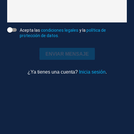
RECURSOS DE LOS AFICIONADOS CANTANDO
TOTALES DE AFICIONADOS DEL ATLETI
Acepta las
condiciones legales
y la
política de
Atlas News
protección de datos.
Compactado
Deportes
ENVIAR MENSAJE
7m 54s
Ambiente
¿Ya tienes una cuenta?
Inicia sesión
.
TEMAS RELACIONADOS
LONDRES (REINO UNIDO)
AFICIONADOS
ATLÉTICO DE MADRID
CHAMPIONS LEAGUE
ARSENAL FC
PREVIAS