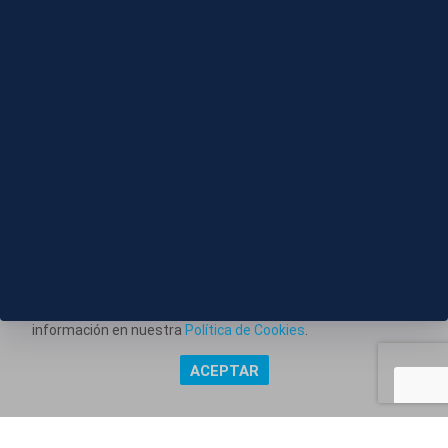
10 AGO 2026 - 20:10
Estabilizado el incendio forestal de Tírig
(Castellón), que ha quemado 810 hectáreas
Este portal web utiliza cookies técnicas propias para
posibilitar la transmisión de comunicaciones entre el portal
Información corporativa
y usted, y permitir la prestación del servicio web solicitado.
También utiliza cookies para obtener estadísticas del
Aviso Legal
tráfico del sitio web. Estos tipos de cookies no requieren
Política de Privacidad
consentimiento para su instalación. Puede obtener más
información en nuestra
Política de Cookies
.
Política de Cookies
ACEPTAR
Copyright @ Grupo Audiovisual Mediaset España Comunicación,