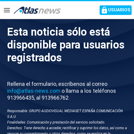
common.go-to-content
USUARIOS
Navegación
Esta noticia sólo está
L009-SEVILLA RP SEVILLA VS
disponible para usuarios
RAYO
registrados
Rellena el formulario, escríbenos al correo
info@atlas-news.com
o llama a los teléfonos
913966435, al 913966762.
Responsable: GRUPO AUDIOVISUAL MEDIASET ESPAÑA COMUNICACIÓN
GUARDAR
DESCARGAR
S.A.U
Finalidades: Comunicación y prestación del servicio solicitado.
Derechos: Tiene derecho a acceder, rectificar y suprimir los datos, así como a
09 de marzo 2026 - 08:25
revocar su consentimiento y otros derechos, como se explica en la