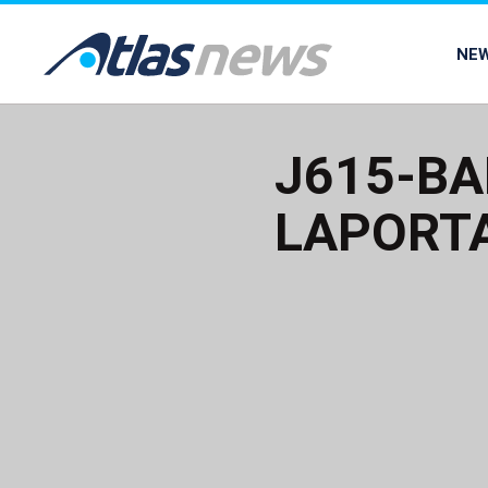
common.go-to-content
NE
J615-BA
LAPORTA