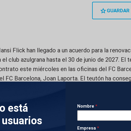
GUARDAR
ansi Flick han llegado a un acuerdo para la renovac
n el club azulgrana hasta el 30 de junio de 2027. El
ntrato este miércoles en las oficinas del FC Barc
el FC Barcelona, Joan Laporta. El teutón ha conseg
 Barça. El próximo en renovar será presumiblemente
ganado este año en el campo.
lo está
Nombre
*
IMÁGENES
 usuarios
Empresa
*