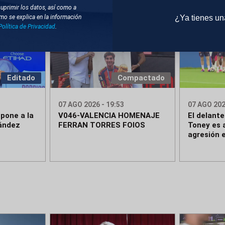
suprimir los datos, así como a
¿Ya tienes u
mo se explica en la información
Política de Privacidad
.
Editado
Compactado
07 AGO 2026 - 19:53
07 AGO 202
pone a la
V046-VALENCIA HOMENAJE
El delante
nández
FERRAN TORRES FOIOS
Toney es 
agresión 