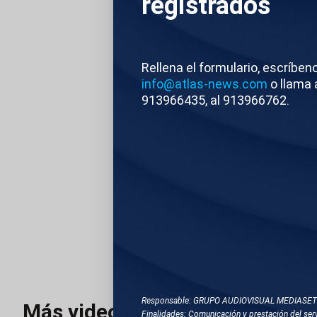
registrados
SALIDA DE JO
TRAS FIRMAR 
Rellena el formulario, escríben
Atlas
Compacta
info@atlas-news.com
o llama 
913966435, al 913966762.
NOTICIAS RELACIONADA
X707-BARCELONA
TEMAS RELACIONA
BARCELONA
HA
Responsable: GRUPO AUDIOVISUAL MEDIASE
Más videos
Finalidades: Comunicación y prestación del serv