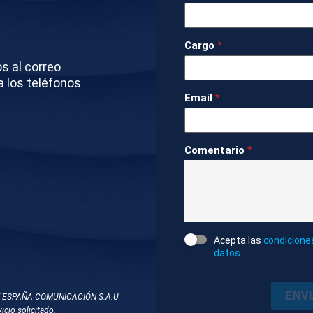
AN LAPORTA Y HANSI FLICK DE LAS OFICINAS D
SU RENOVACIÓN
Cargo
*
os al correo
do
Deportes
1m 47s
Ambiente
a los teléfonos
Email
*
S
 RENOVADO HANSI FLICK
Comentario
*
DOS
Acepta las
condicione
NSI FLICK
FC BARCELONA
datos.
ENV
T ESPAÑA COMUNICACIÓN S.A.U
icio solicitado.