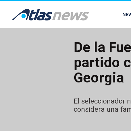
common.go-to-content
NE
De la Fue
partido c
Georgia
El seleccionador n
considera una fam