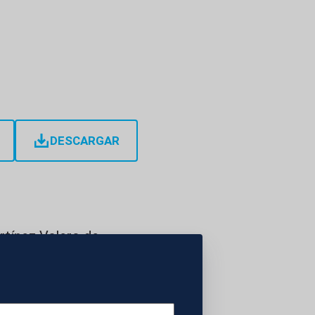
DESCARGAR
rtínez Valero de
a contener al
uis de la Fuente
én en dejar claro