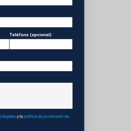
 al grupo, al que
ico explicó que
ño en los partidos,
ndo llegan las
Teléfono (opcional)
OL MASCULINA
s legales
y la
política de protección de