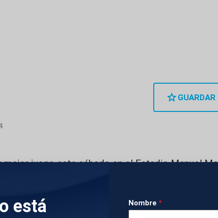
GUARDAR
4
 mejor juego este sábado en el Estadio Manuel Ma
cima de una Georgia (2-0) que hizo lo que pudo par
a rueda de prensa tras el choque, el seleccionador L
lo está
Nombre
*
o en reconocer el trabajo de los suyos, pero tambi