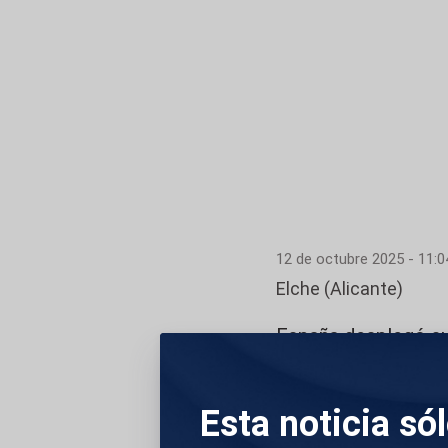
12 de octubre 2025 - 11:0
Elche (Alicante)
España desplegó su
Elche y pasó por en
vendaval rojo. En l
Esta noticia só
puso todo su empeñ