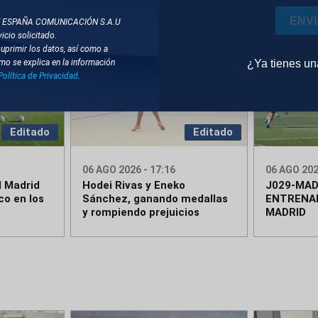
ENV
T ESPAÑA COMUNICACIÓN S.A.U
icio solicitado.
suprimir los datos, así como a
¿Ya tienes u
mo se explica en la información
Política de Privacidad
.
Editado
Editado
06 AGO 2026 - 17:16
06 AGO 202
l Madrid
Hodei Rivas y Eneko
J029-MAD
co en los
Sánchez, ganando medallas
ENTRENA
y rompiendo prejuicios
MADRID