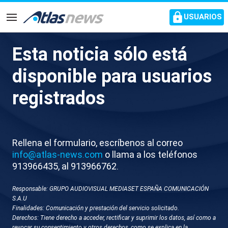
common.go-to-content
USUARIOS
Navegación
Esta noticia sólo está
Fans enloquecen con la
disponible para usuarios
llegada de Messi para el
registrados
amistoso contra Alianza Lima
Cientos de seguidores se agolpan a las puertas del
Rellena el formulario, escríbenos al correo
InterContinental Hotel de la capital peruana para
info@atlas-news.com
o llama a los teléfonos
ver al astro argentino
913966435, al 913966762.
Responsable: GRUPO AUDIOVISUAL MEDIASET ESPAÑA COMUNICACIÓN
S.A.U
Finalidades: Comunicación y prestación del servicio solicitado.
Derechos: Tiene derecho a acceder, rectificar y suprimir los datos, así como a
revocar su consentimiento y otros derechos, como se explica en la