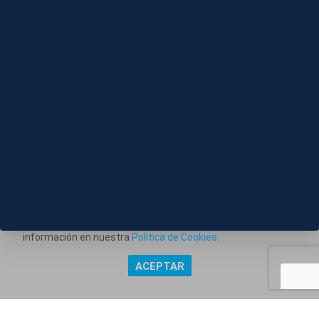
09 AGO 2026 - 13:04
Aumenta la demanda y el precio del alquiler de los
barcos para ver el eclipse
Este portal web utiliza cookies técnicas propias para
posibilitar la transmisión de comunicaciones entre el portal
Información corporativa
y usted, y permitir la prestación del servicio web solicitado.
También utiliza cookies para obtener estadísticas del
Aviso Legal
tráfico del sitio web. Estos tipos de cookies no requieren
Política de Privacidad
consentimiento para su instalación. Puede obtener más
información en nuestra
Política de Cookies
.
Política de Cookies
ACEPTAR
Copyright @ Grupo Audiovisual Mediaset España Comunicación,