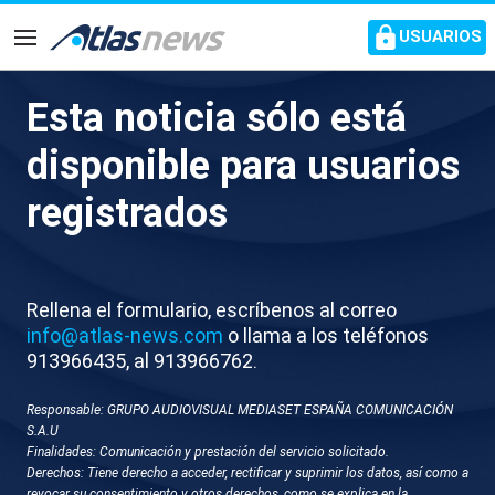
common.go-to-content
USUARIOS
Navegación
Esta noticia sólo está
D044-EEUU ENTRENAMIENTO
disponible para usuarios
SELECCION HOY
registrados
Rellena el formulario, escríbenos al correo
info@atlas-news.com
o llama a los teléfonos
913966435, al 913966762.
Responsable: GRUPO AUDIOVISUAL MEDIASET ESPAÑA COMUNICACIÓN
GUARDAR
DESCARGAR
S.A.U
Finalidades: Comunicación y prestación del servicio solicitado.
Derechos: Tiene derecho a acceder, rectificar y suprimir los datos, así como a
07 de junio 2026 - 18:16
revocar su consentimiento y otros derechos, como se explica en la