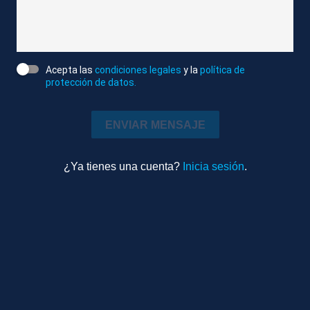
DESCRIPCIÓN DE IMÁGENES
1. RECURSOS DEL ENTRENAMIENTO DE LA
SELECCIÓN EN CHATTANOOGA
Acepta las
condiciones legales
y la
política de
protección de datos.
Atlas News
Compactado
ENVIAR MENSAJE
Deportes
9m 45s
Ambiente
¿Ya tienes una cuenta?
Inicia sesión
.
TEMAS RELACIONADOS
CHATTANOOGA, TENNESSEE (EEUU)
SELECCIÓN ESPAÑOLA DE FÚTBOL MASCULINA
MUNDIALES