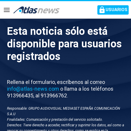
common.go-to-content
USUARIOS
Navegación
Esta noticia sólo está
D033-MALLORCA ENTRENO
disponible para usuarios
SELECCION FEMENINA
registrados
Rellena el formulario, escríbenos al correo
info@atlas-news.com
o llama a los teléfonos
913966435, al 913966762.
Responsable: GRUPO AUDIOVISUAL MEDIASET ESPAÑA COMUNICACIÓN
GUARDAR
DESCARGAR
S.A.U
Finalidades: Comunicación y prestación del servicio solicitado.
Derechos: Tiene derecho a acceder, rectificar y suprimir los datos, así como a
07 de junio 2026 - 19:29
revocar su consentimiento y otros derechos, como se explica en la