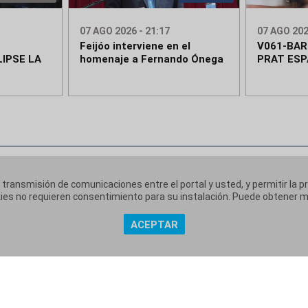
07 AGO 2026 - 21:17
07 AGO 202
Feijóo interviene en el
V061-BA
IPSE LA
homenaje a Fernando Ónega
PRAT ESP
a transmisión de comunicaciones entre el portal y usted, y permitir la p
ookies no requieren consentimiento para su instalación. Puede obtener
ACEPTAR
 corporativa
Aviso Legal
Política de Privacidad
Políti
|
|
|
Copyright @ Grupo Audiovisual Mediaset España Comunicación, S.A.U