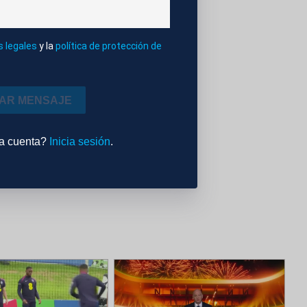
s legales
y la
política de protección de
IAR MENSAJE
AS MIXTAS
na cuenta?
Inicia sesión
.