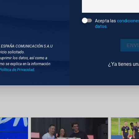
L OYARZABAL, JUGADOR SELECCIÓN ESPAÑOLA.
Acepta las
condicione
do
Deportes
12m 44s
Ambiente
datos.
DOS
ENV
T ESPAÑA COMUNICACIÓN S.A.U
icio solicitado.
suprimir los datos, así como a
SELECCIÓN ESPAÑOLA DE FÚTBOL MASCULINA
ZON
¿Ya tienes u
mo se explica en la información
Política de Privacidad
.