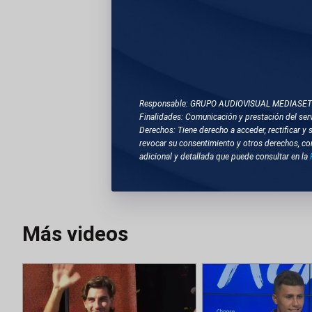
4. TOTALES MIKE
Atlas
Compacta
TEMAS RELACIONA
Responsable: GRUPO AUDIOVISUAL MEDIASE
Finalidades: Comunicación y prestación del serv
Derechos: Tiene derecho a acceder, rectificar y 
ELCHE (ALICANTE)
revocar su consentimiento y otros derechos, co
adicional y detallada que puede consultar en la
FÚTBOL
Más videos