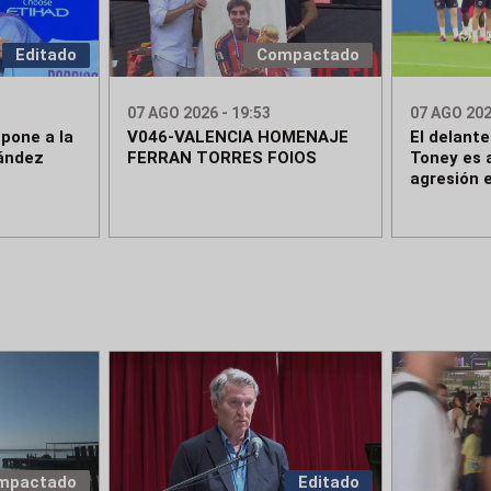
Editado
Compactado
07 AGO 2026 - 19:53
07 AGO 202
pone a la
V046-VALENCIA HOMENAJE
El delante
nández
FERRAN TORRES FOIOS
Toney es 
agresión 
mpactado
Editado