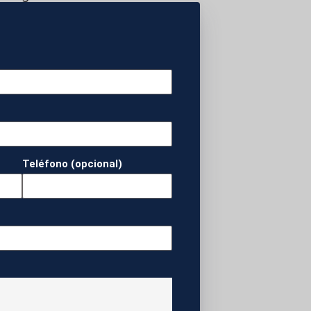
o. El segundo
na Georgia que no
dad llegó con un
to desde el borde
n para el Mundial.
Teléfono (opcional)
 DE FÚTBOL.