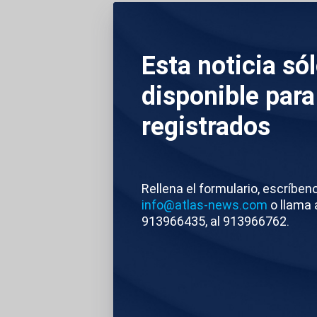
gran jugada entre 
tiempo no cambió l
Esta noticia só
podía ni acercarse a
golazo de Mikel Oya
disponible para
del área. Partidazo
registrados
DESCRIPCIÓN DE 
Rellena el formulario, escríben
1. RECURSOS ZON
info@atlas-news.com
o llama 
913966435, al 913966762.
2. TOTALES YERE
3. TOTALES PABL