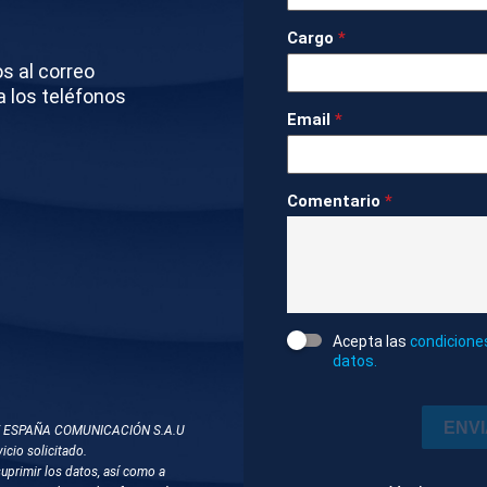
IMÁGENES
Cargo
*
ATÍAS ALMEYDA. ENTRENADOR DEL SEVILLA
os al correo
a los teléfonos
Email
*
ANSI FLICK. ENTRENADOR DEL FC BARCELONA
Comentario
*
pactado
Deportes
9m 3s
Ambiente
DOS
 BARCELONA
LIGA
SEVILLA
MATÍAS ALMEYDA
Acepta las
condicione
datos.
ENV
T ESPAÑA COMUNICACIÓN S.A.U
icio solicitado.
suprimir los datos, así como a