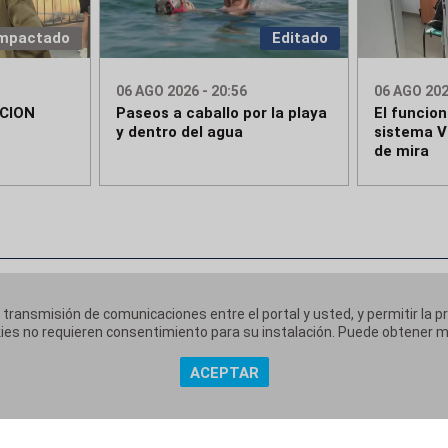
mpactado
Editado
06 AGO 2026 - 20:56
06 AGO 202
CION
Paseos a caballo por la playa
El funcio
E
y dentro del agua
sistema V
de mira
a transmisión de comunicaciones entre el portal y usted, y permitir la p
ookies no requieren consentimiento para su instalación. Puede obtener
ACEPTAR
 corporativa
Aviso Legal
Política de Privacidad
Políti
|
|
|