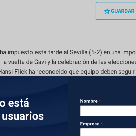
GUARDAR
ha impuesto esta tarde al Sevilla (5-2) en una impo
 la vuelta de Gavi y la celebración de las eleccione
 Hansi Flick ha reconocido que equipo deben seguir
miércoles ante el Newcastle y, a pesar de la victori
 mejor versión”. “Son cinco goles y son tres puntos.
lo está
n la convicción que quiero ver. Nos quedan mucho
Nombre
*
ápidos”, ha dicho. Por su parte, el entrenador del S
 usuarios
 juega para “campeonar” mientras su equipo lo hac
Empresa
*