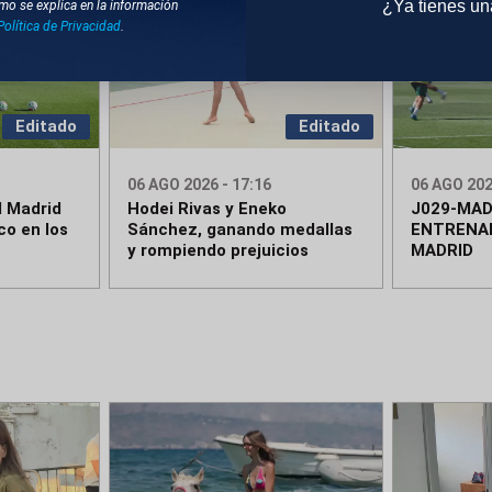
¿Ya tienes u
mo se explica en la información
Política de Privacidad
.
Editado
Editado
06 AGO 2026 - 17:16
06 AGO 202
l Madrid
Hodei Rivas y Eneko
J029-MAD
co en los
Sánchez, ganando medallas
ENTRENA
y rompiendo prejuicios
MADRID