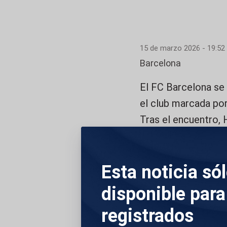
15 de marzo 2026 - 19:52
Barcelona
El FC Barcelona se 
el club marcada por
Tras el encuentro,
partido del próximo 
mejorar para dar “su
Esta noticia só
no hemos jugado co
hay que jugar más r
disponible para
que el FC Barcelona
registrados