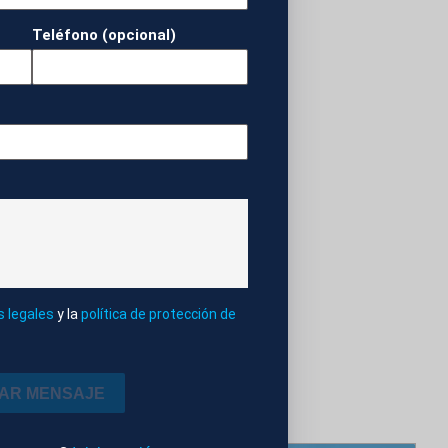
Teléfono (opcional)
HANSI FLICK
s legales
y la
política de protección de
IAR MENSAJE