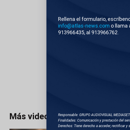
DESCRIPCIÓN DE 
1. TOTALES DE M
Rellena el formulario, escríben
info@atlas-news.com
o llama 
913966435, al 913966762.
2. TOTALES DE H
Atlas News
Com
TEMAS RELACIONA
BARCELONA
FC
Más videos
Responsable: GRUPO AUDIOVISUAL MEDIASE
Finalidades: Comunicación y prestación del serv
Derechos: Tiene derecho a acceder, rectificar y 