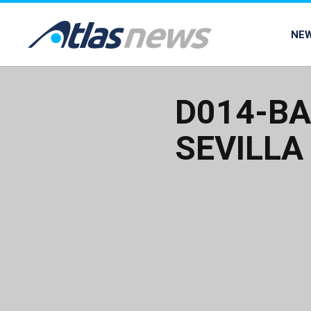
common.go-to-content
NE
D014-BA
SEVILLA