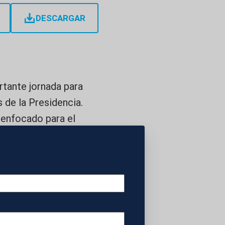
DESCARGAR
rtante jornada para
s de la Presidencia.
 enfocado para el
a ante el Sevilla,
 Pero, al principio,
s partidos, pero
evilla ha reconocido
e “para otra cosa”.