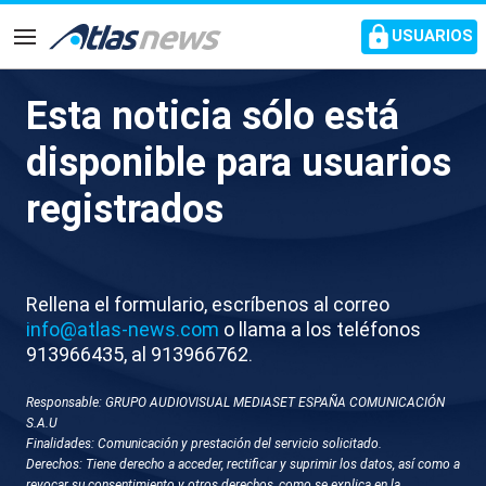
common.go-to-content
USUARIOS
Navegación
Esta noticia sólo está
X044-SEVILLA
disponible para usuarios
HERMANDADES EL ROCIO
registrados
Rellena el formulario, escríbenos al correo
info@atlas-news.com
o llama a los teléfonos
913966435, al 913966762.
Responsable: GRUPO AUDIOVISUAL MEDIASET ESPAÑA COMUNICACIÓN
GUARDAR
DESCARGAR
S.A.U
Finalidades: Comunicación y prestación del servicio solicitado.
Derechos: Tiene derecho a acceder, rectificar y suprimir los datos, así como a
20 de mayo 2026 - 15:39
revocar su consentimiento y otros derechos, como se explica en la