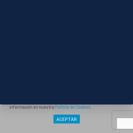
08 AGO 2026 - 13:25
S022-IMAGENES POLICIA DESARTICULA
ORGANIZACION HACHIS
Este portal web utiliza cookies técnicas propias para
posibilitar la transmisión de comunicaciones entre el portal
Información corporativa
y usted, y permitir la prestación del servicio web solicitado.
También utiliza cookies para obtener estadísticas del
Aviso Legal
tráfico del sitio web. Estos tipos de cookies no requieren
Política de Privacidad
consentimiento para su instalación. Puede obtener más
información en nuestra
Política de Cookies
.
Política de Cookies
ACEPTAR