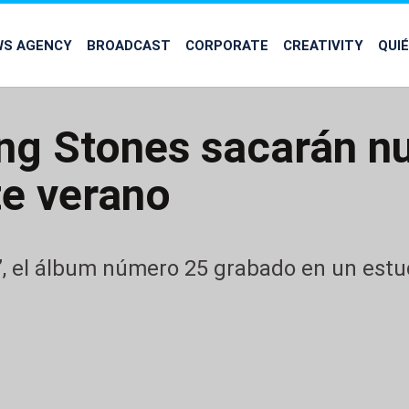
WS AGENCY
BROADCAST
CORPORATE
CREATIVITY
QUI
ing Stones sacarán n
te verano
, el álbum número 25 grabado en un estudi