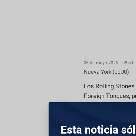
06 de mayo 2026 - 08:50
Nueva York (EEUU)
Los Rolling Stones 
Foreign Tongues, pr
la formación de la 
los tres miembros 
un acto celebrado 
Esta noticia só
compuesto por 14 c