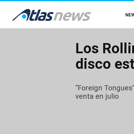
common.go-to-content
NE
Los Roll
disco es
“Foreign Tongues”
venta en julio