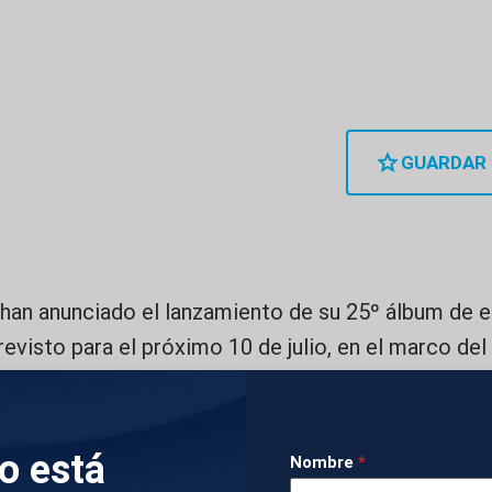
GUARDAR
han anunciado el lanzamiento de su 25º álbum de es
evisto para el próximo 10 de julio, en el marco del
icónica banda británica. Mick Jagger, Keith Richar
históricos que continúan activos, celebraron este 
este martes en un emblemático recinto de Brooklyn.
lo está
Nombre
*
anciones, llega como continuación de Hackney D