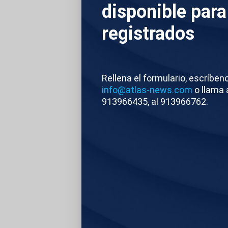
disponible para
trabajo que marcó s
registrados
al mejor álbum de r
movimiento que, se
han publicado en for
Rellena el formulario, escríben
apertura Rough and 
info@atlas-news.com
o llama 
limitada en vinilo 
913966435, al 913966762.
Richards, como part
álbum contará con 
Winwood, Robert Sm
Atlas/Reuters
E
TEMAS RELACIONA