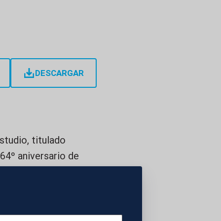
DESCARGAR
tudio, titulado
 64º aniversario de
ds y Ronnie Wood,
nuevo trabajo con
 El disco,
iamonds (2023),