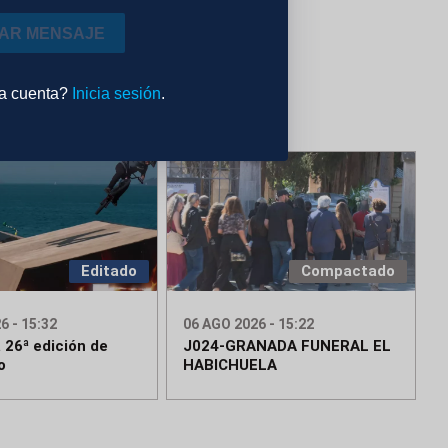
IAR MENSAJE
na cuenta?
Inicia sesión
.
Editado
Compactado
6 - 15:32
06 AGO 2026 - 15:22
 26ª edición de
J024-GRANADA FUNERAL EL
o
HABICHUELA