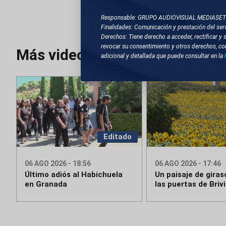
NUEVA YORK (EEUU)
Responsable: GRUPO AUDIOVISUAL MEDIASE
Finalidades: Comunicación y prestación del serv
Derechos: Tiene derecho a acceder, rectificar y 
revocar su consentimiento y otros derechos, co
Más videos
adicional y detallada que puede consultar en la
Editado
06 AGO 2026 - 18:56
06 AGO 2026 - 17:46
Último adiós al Habichuela
Un paisaje de giras
en Granada
las puertas de Briv