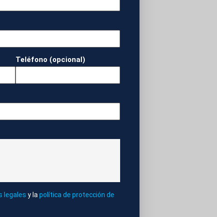
les valió el Grammy
Londres, un
nticipo, los Stones
to al tema de
Teléfono (opcional)
bril en una edición
eriormente por
e los seguidores. El
l McCartney, Steve
rs).
s legales
y la
política de protección de