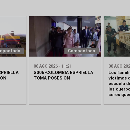
mpactado
Compactado
08 AGO 2026 - 11:21
08 AGO 202
SPRIELLA
S006-COLOMBIA ESPRIELLA
Los famili
ION
TOMA POSESION
víctimas d
escuela d
los cuerpo
seres que