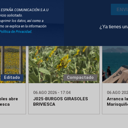
ROLLING STONES
ENV
T ESPAÑA COMUNICACIÓN S.A.U
icio solicitado.
suprimir los datos, así como a
¿Ya tienes u
mo se explica en la información
Política de Privacidad
.
Editado
Compactado
06 AGO 2026 - 17:04
06 AGO 202
oles abre
J025-BURGOS GIRASOLES
Arranca la
iesca
BRIVIESCA
Marisquiñ