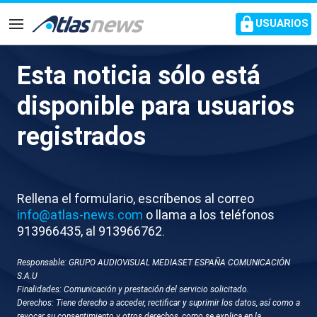
common.go-to-content
USUARIOS
Navegación
Esta noticia sólo está
El equipo de natación
disponible para usuarios
sincronizada de España
registrados
llevará una canción de Rosalía
a la Copa del Mundo
Rellena el formulario, escríbenos al correo
La selección española de natación artística ha
info@atlas-news.com
o llama a los teléfonos
montado una impresionante coreografía inspirada
913966435, al 913966762.
en la canción de 'Berghain'
Responsable: GRUPO AUDIOVISUAL MEDIASET ESPAÑA COMUNICACIÓN
S.A.U
Finalidades: Comunicación y prestación del servicio solicitado.
Derechos: Tiene derecho a acceder, rectificar y suprimir los datos, así como a
revocar su consentimiento y otros derechos, como se explica en la