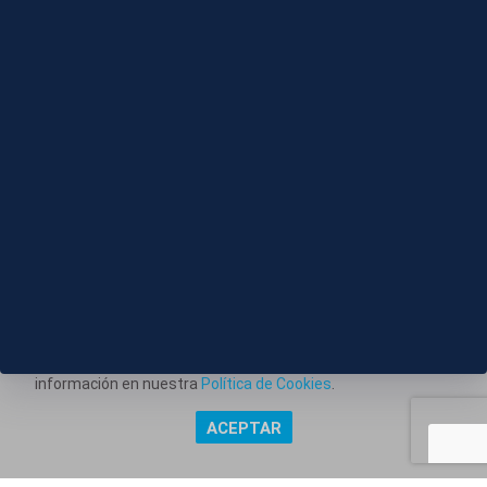
08 AGO 2026 - 11:21
S006-COLOMBIA ESPRIELLA TOMA POSESION
Este portal web utiliza cookies técnicas propias para
posibilitar la transmisión de comunicaciones entre el portal
Información corporativa
y usted, y permitir la prestación del servicio web solicitado.
Aviso Legal
También utiliza cookies para obtener estadísticas del
tráfico del sitio web. Estos tipos de cookies no requieren
Política de Privacidad
consentimiento para su instalación. Puede obtener más
información en nuestra
Política de Cookies
.
Política de Cookies
ACEPTAR