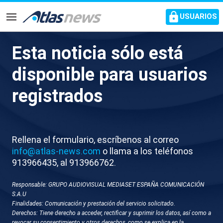
common.go-to-content
USUARIOS
Navegación
Esta noticia sólo está
M058-ALMERIA POLEMICA
disponible para usuarios
OBRAS
registrados
Rellena el formulario, escríbenos al correo
info@atlas-news.com
o llama a los teléfonos
913966435, al 913966762.
Responsable: GRUPO AUDIOVISUAL MEDIASET ESPAÑA COMUNICACIÓN
GUARDAR
DESCARGAR
S.A.U
Finalidades: Comunicación y prestación del servicio solicitado.
Derechos: Tiene derecho a acceder, rectificar y suprimir los datos, así como a
21 de abril 2026 - 15:52
revocar su consentimiento y otros derechos, como se explica en la