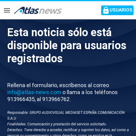
common.go-to-content
USUARIOS
Navegación
Esta noticia sólo está
M046-SEVILLA DATOS PARO
disponible para usuarios
registrados
Rellena el formulario, escríbenos al correo
info@atlas-news.com
o llama a los teléfonos
913966435, al 913966762.
GUARDAR
DESCARGAR
Responsable: GRUPO AUDIOVISUAL MEDIASET ESPAÑA COMUNICACIÓN
S.A.U
02 de junio 2026 - 15:46
Finalidades: Comunicación y prestación del servicio solicitado.
Derechos: Tiene derecho a acceder, rectificar y suprimir los datos, así como a
Sevilla
revocar su consentimiento y otros derechos, como se explica en la