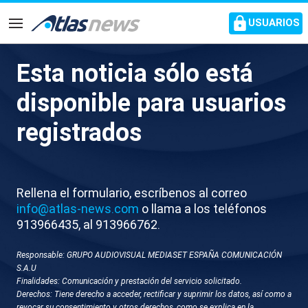
common.go-to-content
USUARIOS
Navegación
Esta noticia sólo está
L056-GRANADA PAPA
disponible para usuarios
TEOLOGO CONTRA
registrados
POLARIZACION
Rellena el formulario, escríbenos al correo
info@atlas-news.com
o llama a los teléfonos
913966435, al 913966762.
Responsable: GRUPO AUDIOVISUAL MEDIASET ESPAÑA COMUNICACIÓN
S.A.U
Finalidades: Comunicación y prestación del servicio solicitado.
GUARDAR
DESCARGAR
Derechos: Tiene derecho a acceder, rectificar y suprimir los datos, así como a
revocar su consentimiento y otros derechos, como se explica en la