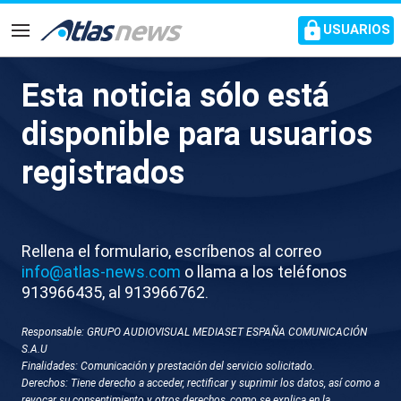
common.go-to-content
USUARIOS
Navegación
Esta noticia sólo está
J048-MALAGA SALIDA AVE A
disponible para usuarios
MADRID
registrados
Rellena el formulario, escríbenos al correo
info@atlas-news.com
o llama a los teléfonos
913966435, al 913966762.
Responsable: GRUPO AUDIOVISUAL MEDIASET ESPAÑA COMUNICACIÓN
GUARDAR
DESCARGAR
S.A.U
Finalidades: Comunicación y prestación del servicio solicitado.
Derechos: Tiene derecho a acceder, rectificar y suprimir los datos, así como a
30 de abril 2026 - 15:33
revocar su consentimiento y otros derechos, como se explica en la